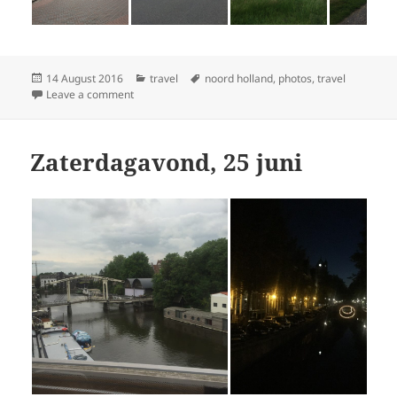
Posted
Categories
Tags
14 August 2016
travel
noord holland
,
photos
,
travel
on
on Amsterdam naar Hippolytushoef, 26 juni
Leave a comment
Zaterdagavond, 25 juni