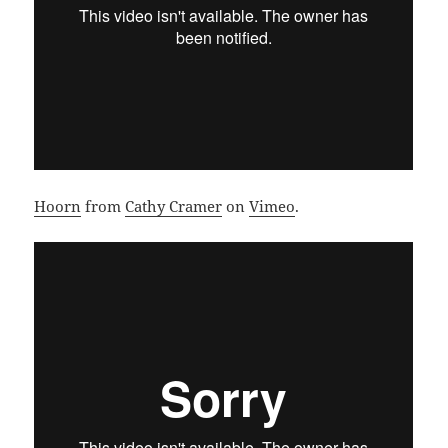
Hoorn
from
Cathy Cramer
on
Vimeo
.