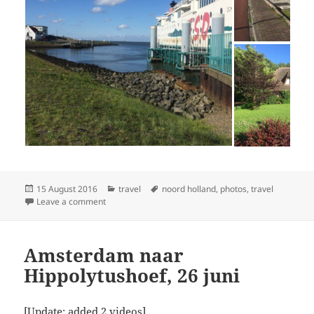
Posted
Categories
Tags
15 August 2016
travel
noord holland
,
photos
,
travel
on
on Texel eiland, 27 juni
Leave a comment
Amsterdam naar
Hippolytushoef, 26 juni
[Update: added 2 videos]