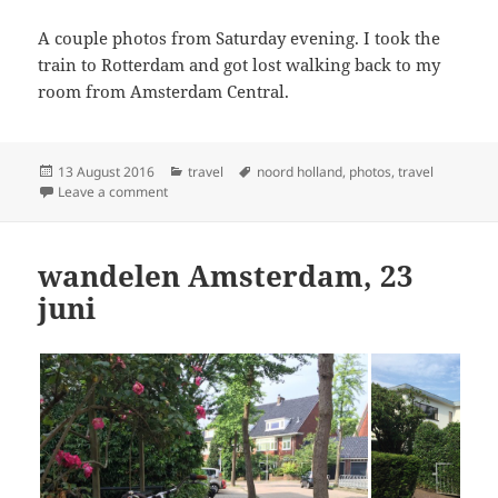
A couple photos from Saturday evening. I took the
train to Rotterdam and got lost walking back to my
room from Amsterdam Central.
Posted
Categories
Tags
13 August 2016
travel
noord holland
,
photos
,
travel
on
on Zaterdagavond, 25 juni
Leave a comment
wandelen Amsterdam, 23
juni