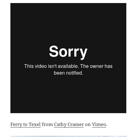
Ferry to Texel
from
Cathy Cramer
on
Vimeo
.