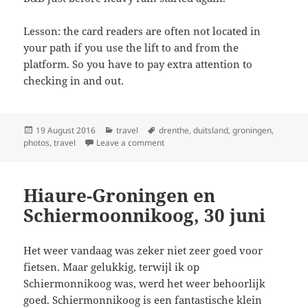
Lesson: the card readers are often not located in
your path if you use the lift to and from the
platform. So you have to pay extra attention to
checking in and out.
Posted
Categories
Tags
19 August 2016
travel
drenthe
,
duitsland
,
groningen
,
on
on Groningen-Drenthe-Duitsland, 1 jul
photos
,
travel
Leave a comment
Hiaure-Groningen en
Schiermoonnikoog, 30 juni
Het weer vandaag was zeker niet zeer goed voor
fietsen. Maar gelukkig, terwijl ik op
Schiermonnikoog was, werd het weer behoorlijk
goed. Schiermonnikoog is een fantastische klein