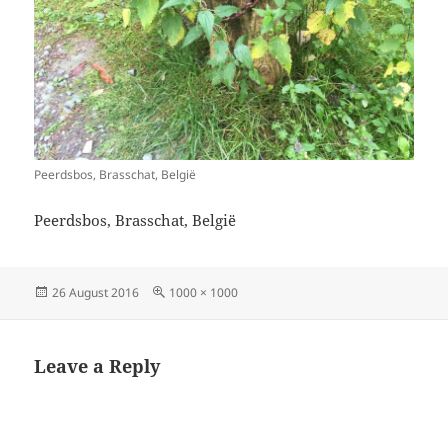
Peerdsbos, Brasschat, België
Peerdsbos, Brasschat, België
Posted
Full
26 August 2016
1000 × 1000
on
size
Leave a Reply