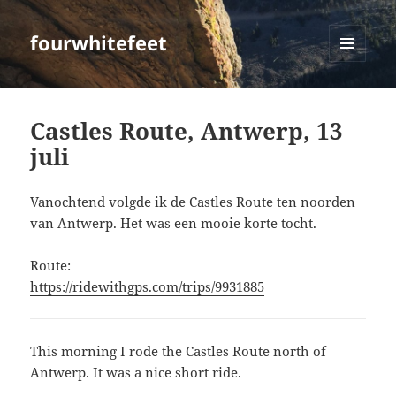
fourwhitefeet
MENU
AND
WIDGETS
Castles Route, Antwerp, 13
juli
Vanochtend volgde ik de Castles Route ten noorden
van Antwerp. Het was een mooie korte tocht.
Route:
https://ridewithgps.com/trips/9931885
This morning I rode the Castles Route north of
Antwerp. It was a nice short ride.