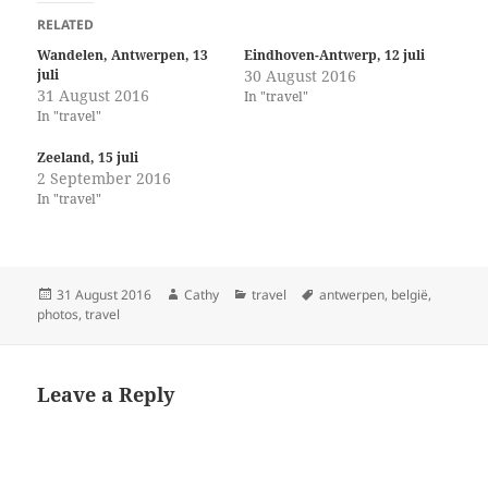
RELATED
Wandelen, Antwerpen, 13
Eindhoven-Antwerp, 12 juli
juli
30 August 2016
31 August 2016
In "travel"
In "travel"
Zeeland, 15 juli
2 September 2016
In "travel"
Posted
Author
Categories
Tags
31 August 2016
Cathy
travel
antwerpen
,
belgië
,
on
photos
,
travel
Leave a Reply